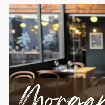
Morgane, la douce
À Annecy, certains visages marquent le
salle depuis trois ans, elle est le so
communicative.
Une passion pou
Ce qui fait vibrer Morgane dans son mé
aime créer du lien, veiller à ce que c