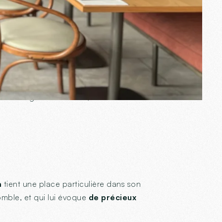
t un vrai bonheur.
 cocon lumineux, où le temps semble
son image : chaleureux, vivant et
n
tient une place particulière dans son
omble, et qui lui évoque
de précieux