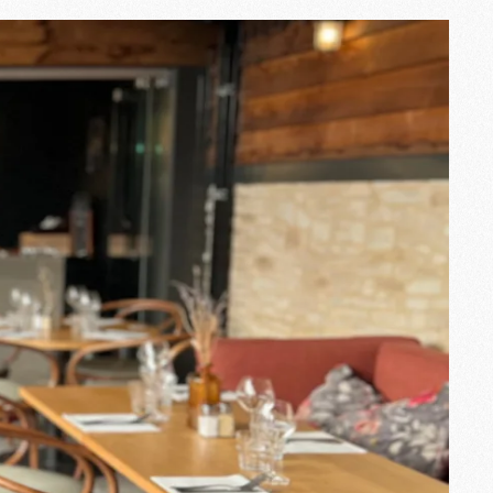
z Ingalls
,
Morgane
est de ceux-là. Cheffe de
e une touche de douceur et une énergie
son équipe ou avec les clients, elle
 conviviale. Son écoute attentive et sa