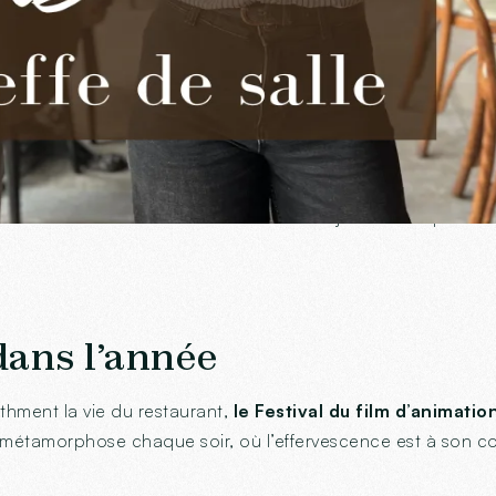
 et son équipe le dit sans détour :
travailler avec elle es
chez Ingalls
rticulièrement être, c’est sans hésiter
le jardin d’hiver
. Ce
errasse animée
dès l’arrivée des beaux jours. Un espace à 
ans l’année
thment la vie du restaurant,
le Festival du film d’animatio
 métamorphose chaque soir, où l’effervescence est à son c