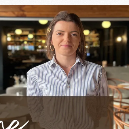
ur et l’âme du service che
s lieux par leur présence et leur bienveillance. Chez Ingalls
urire et l’élégance du restaurant, apportant à chaque servic
r l’humain
tier, c’est avant tout
le contact humain
. Que ce soit avec 
hacun se sente bien et faire de chaque repas une expérience