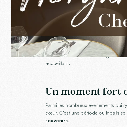
bienveillance sont appréciées de tous,
Son coin préféré 
S’il y a un endroit où Morgane aime pa
suspendu, se transforme en
grande t
accueillant.
Un moment fort d
Parmi les nombreux événements qui ry
cœur. C’est une période où Ingalls se
souvenirs
.