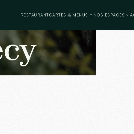
rant
à
RESTAURANT
CARTES & MENUS
NOS ESPACES
A
cy