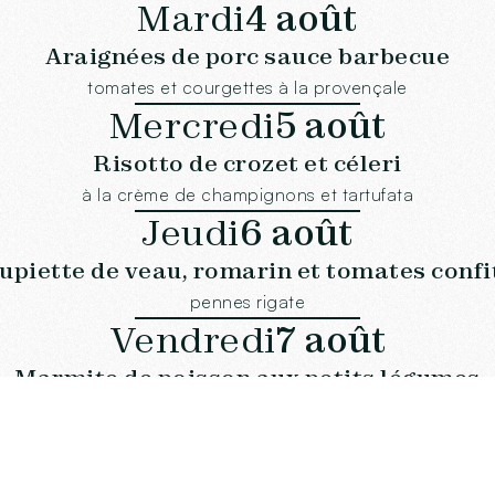
Mardi
4 août
Araignées de porc sauce barbecue
tomates et courgettes à la provençale
Mercredi
5 août
Risotto de crozet et céleri
à la crème de champignons et tartufata
Jeudi
6 août
upiette de veau, romarin et tomates confi
pennes rigate
Vendredi
7 août
Marmite de poisson aux petits légumes
riz basmati