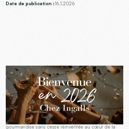
Date de publication :
16.1.2026
L’année 2026 s’ouvre à nous, et avec elle, le plaisir
renouvelé de vous accueillir. Toute l’équipe de
Chez
Ingalls
vous adresse ses meilleurs vœux. Que cette
nouvelle année soit placée sous le signe de
l’authenticité, du partage et, bien sûr, d’une
gourmandise sans cesse réinventée au cœur de la