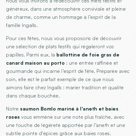
nous vous invitons à redécouvrir ces mets festifs et
généreux, dans une atmosphère conviviale et pleine
de charme, comme un hommage à l’esprit de la
famille Ingalls.
Pour ces fêtes, nous vous proposons de découvrir
une sélection de plats festifs qui régaleront vos
papilles. Parmi eux, la
ballottine de foie gras de
canard maison au porto
: une entrée raffinée et
gourmande qui incarne l’esprit de fête. Préparée avec
soin, elle est le parfait exemple de ce que nous
aimons faire chez Ingalls : marier tradition et qualité
dans chaque bouchée.
Notre
saumon Bomlo mariné à l'aneth et baies
roses
vous emmène sur une note plus fraîche, avec
une touche de légèreté apportée par l’aneth et une
subtile pointe d’épices grâce aux baies roses.