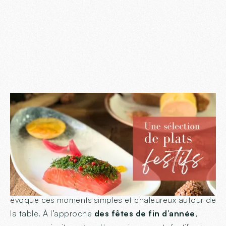
En
Haute-Savoie
, l’hiver est bien plus qu’une saison :
c’est un véritable appel à la convivialité, à
l’authenticité et au partage. Ces valeurs, qui
rappellent l’esprit de la famille
Ingalls
, se retrouvent
aussi dans l’âme de notre
restaurant
, où chaque plat
évoque ces moments simples et chaleureux autour de
la table. À l’approche
des fêtes de fin d’année
,