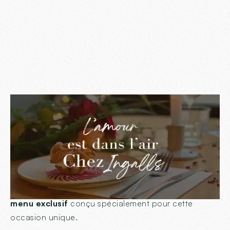
Vous cherchez
le lieu parfait pour célébrer la
Saint-Valentin à Annecy
? Ne cherchez plus ! Cette
année, offrez à votre moitié une soirée magique dans
un cadre chaleureux et raffiné au
restaurant Chez
Ingalls
, en plein cœur d’Annecy. Découvrez notre
menu exclusif
conçu spécialement pour cette
occasion unique.