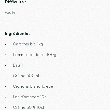
Difficulté
:
Facile
Ingrédients
:
· Carottes bio 1kg
· Pommes de terre 300g
· Eau 1l
· Crème 500ml
· Oignons blanc 1pièce
· Lait d'amande 10cl
· Crème 30% 10cl