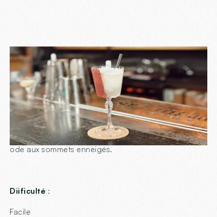
Le "Fleur des Neiges"
est un cocktail unique,
élégant et rafraîchissant, conçu pour rappeler la
pureté et la fraîcheur des montagnes. Créé avec des
ingrédients soigneusement sélectionnés et une
touche d'authenticité savoyarde, ce cocktail est une
ode aux sommets enneigés.
Diificulté
:
Facile